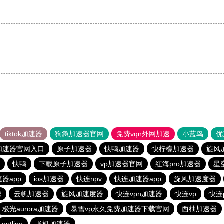
tiktok加速器
狗急加速器官网
免费vqn外网加速
小蓝鸟
优
加速器官网入口
原子加速器
快鸭加速器
快柠檬加速器
旋风
快鸭
下载原子加速器
vp加速器官网
红海pro加速器
星
器app
ios加速器
快连npv
快连加速器app
旋风加速度器
鲸
云帆加速器
旋风加速度器
快连vρn加速器
快连vp
快连
极光aurora加速器
暴雪vp永久免费加速器下载官网
西柚加速器
outline
飞机加速器