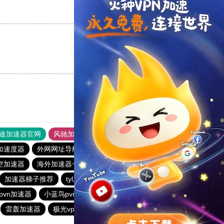
支持
[0]
反对
[0]
支持
[0]
反对
[0]
途加速器官网
风驰加速器
旋风加速器
加速度器
外网网址导航
软件中心
雷霆加速
狂飙加速器
空加速器
海外加速器七天试用
酷通加速器
加速器梯子推荐
tyl加速器官网
原子加速器下载安卓
pvn加速器
小蓝鸟pvn加速器
白鲸加速
黑洞vqn加速
雷轰加速器
极光vp加速器
猎豹加速器官网
旋风加速度器