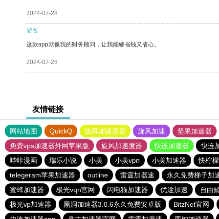
2024-07-28
游客
这款app就像我的财务顾问，让我能够省钱又省心。
2024-07-28
友情链接
网站地图
QuickQ
旋风加速度器
旋风加速
坚果加速器
免费vps加速器外网苹果版
旋风加速度器
快连加速器
快连
哔咔漫画
瑞乐小说
小美
小美vpn
小美加速器
快柠檬
telegeram苹果加速器
outline
雷霆加器速
永久免费梯子加速
蜜蜂加速器
极光vqn官网
闪电猫加速器
优途加速
自由
极光vp加速器
黑洞加速器3.0.6永久免费安卓版
BitzNet官网
快连加速器app
盘古加速器官网
雷霆加器速
西柚加速器