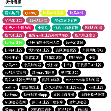
友情链接
网站地图
QuickQ
旋风加速度器
旋风加速
坚果加速器
tiktok加速器
狗急加速器官网
免费vqn外网加速
小蓝鸟
优途加速器官网
风驰加速器
旋风加速器
免费vps加速器外网苹果版
旋风加速度器
快连加速器
快连加速器官网入口
原子加速器
快鸭加速器
快柠檬加速器
旋风加速度器
外网网址导航
软件中心
雷霆加速
狂飙加速器
哔咔漫画
小美
小美vpn
小美加速器
快柠檬
快鸭
下载原子加速器
vp加速器官网
红海pro加速器
星空加速器
海外加速器七天试用
酷通加速器
telegeram苹果加速器
outline
雷霆加器速
永久免费梯子加速器app
ios加速器
快连npv
快连加速器app
旋风加速度器
加速器梯子推荐
tyl加速器官网
原子加速器下载安卓
蜜蜂加速器
极光vqn官网
闪电猫加速器
优途加速
自由鲸