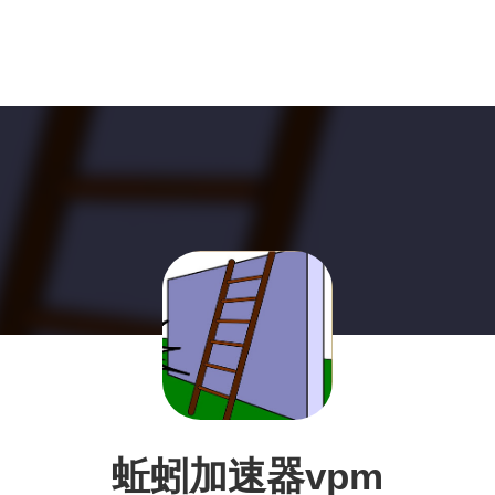
蚯蚓加速器vpm