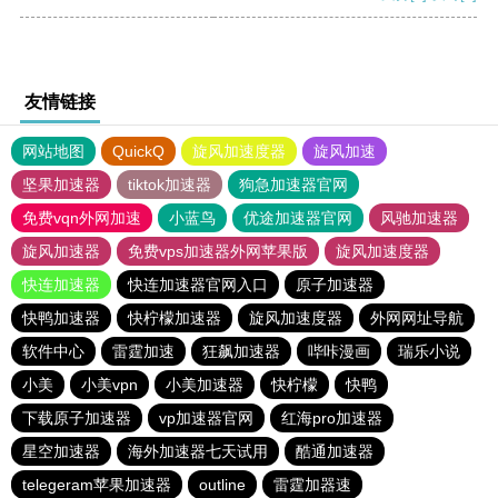
友情链接
网站地图
QuickQ
旋风加速度器
旋风加速
坚果加速器
tiktok加速器
狗急加速器官网
免费vqn外网加速
小蓝鸟
优途加速器官网
风驰加速器
旋风加速器
免费vps加速器外网苹果版
旋风加速度器
快连加速器
快连加速器官网入口
原子加速器
快鸭加速器
快柠檬加速器
旋风加速度器
外网网址导航
软件中心
雷霆加速
狂飙加速器
哔咔漫画
瑞乐小说
小美
小美vpn
小美加速器
快柠檬
快鸭
下载原子加速器
vp加速器官网
红海pro加速器
星空加速器
海外加速器七天试用
酷通加速器
telegeram苹果加速器
outline
雷霆加器速