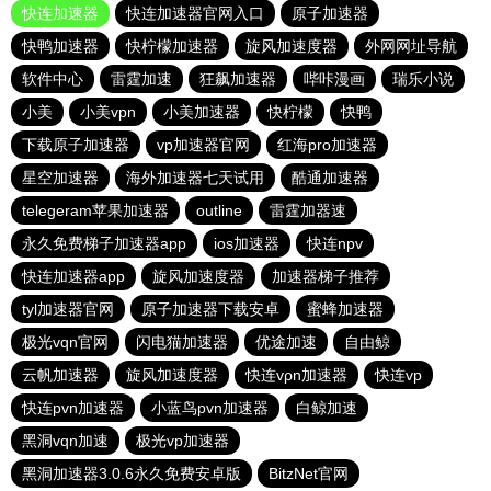
快连加速器
快连加速器官网入口
原子加速器
快鸭加速器
快柠檬加速器
旋风加速度器
外网网址导航
软件中心
雷霆加速
狂飙加速器
哔咔漫画
瑞乐小说
小美
小美vpn
小美加速器
快柠檬
快鸭
下载原子加速器
vp加速器官网
红海pro加速器
星空加速器
海外加速器七天试用
酷通加速器
telegeram苹果加速器
outline
雷霆加器速
永久免费梯子加速器app
ios加速器
快连npv
快连加速器app
旋风加速度器
加速器梯子推荐
tyl加速器官网
原子加速器下载安卓
蜜蜂加速器
极光vqn官网
闪电猫加速器
优途加速
自由鲸
云帆加速器
旋风加速度器
快连vρn加速器
快连vp
快连pvn加速器
小蓝鸟pvn加速器
白鲸加速
黑洞vqn加速
极光vp加速器
黑洞加速器3.0.6永久免费安卓版
BitzNet官网